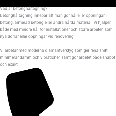
Vad är betonghåltagning?
Betonghåltagning innebär att man gör hål eller öppningar i
betong, armerad betong eller andra hårda material. Vi hjälper
både med mindre hål för installationer och större arbeten som
nya dörrar eller öppningar vid renovering.
Vi arbetar med moderna diamantverktyg som ger rena snitt,
minimerar damm och vibrationer, samt gör arbetet både snabbt
och exakt.