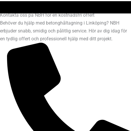
Kontakta oss på NBH för en kostnadsfri offert
Behöver du hjälp med betonghåltagning i Linköping? NBH
erbjuder snabb, smidig och pålitlig service. Hör av dig idag för
en tydlig offert och professionell hjälp med ditt projekt.