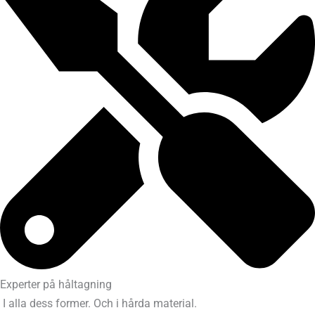
Experter på håltagning
I alla dess former. Och i hårda material.