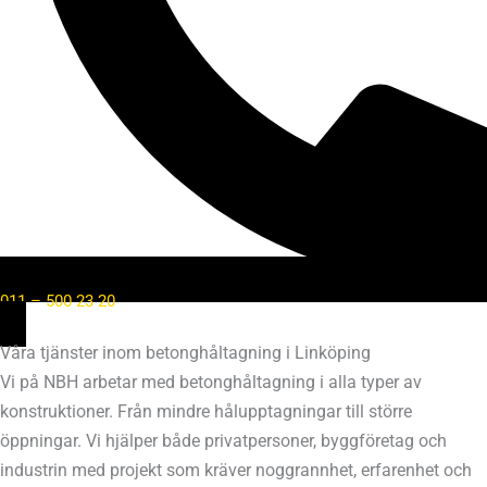
011 – 500 23 20
Våra tjänster inom betonghåltagning i Linköping
Vi på NBH arbetar med betonghåltagning i alla typer av
konstruktioner. Från mindre hålupptagningar till större
öppningar. Vi hjälper både privatpersoner, byggföretag och
industrin med projekt som kräver noggrannhet, erfarenhet och