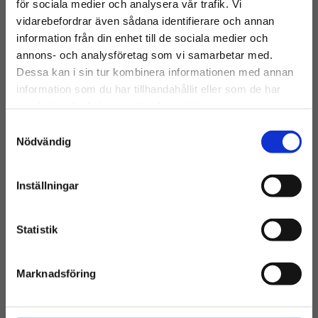
för sociala medier och analysera vår trafik. Vi
vidarebefordrar även sådana identifierare och annan
information från din enhet till de sociala medier och
annons- och analysföretag som vi samarbetar med.
Dessa kan i sin tur kombinera informationen med annan
Norrköpings Betonghåltagning utför
information som du har tillhandahållit eller som de har
vajersågning med hög kvalitet och precision
samlat in när du har använt deras tjänster.
när du behöver såga i tjocka och hårda
Samtyckesval
material som betong, granit eller stål.
Nödvändig
011 – 500 23 20
Inställningar
Statistik
Marknadsföring